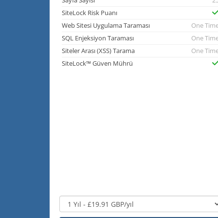
Sayfa Sayısı
2
SiteLock Risk Puanı
Web Sitesi Uygulama Taraması
One Tim
SQL Enjeksiyon Taraması
One Tim
Siteler Arası (XSS) Tarama
One Tim
SiteLock™ Güven Mührü