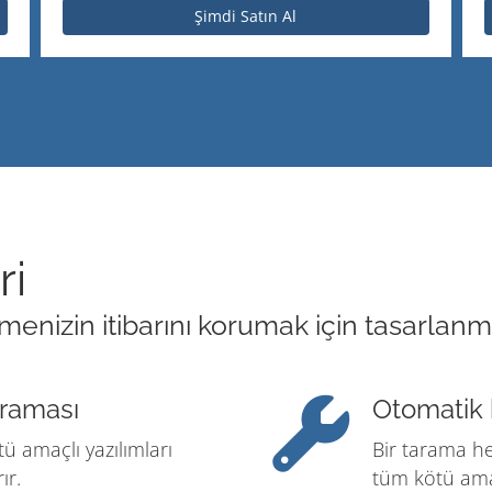
Şimdi Satın Al
ri
nizin itibarını korumak için tasarlanmış 
araması
Otomatik 
ü amaçlı yazılımları
Bir tarama he
ır.
tüm kötü amaç