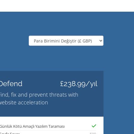
Defend
£238.99/yıl
Find, fix and prevent threats with
website acceleration
Günlük Kötü Amaçlı Yazılım Taraması