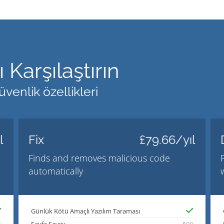
 Karşılaştırın
venlik özellikleri
l
Fix
£79.66/yıl
Finds and removes malicious code
automatically
Günlük Kötü Amaçlı Yazılım Taraması