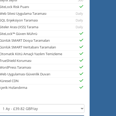
Sayfa Sayısı
500
SiteLock Risk Puanı
Web Sitesi Uygulama Taraması
Daily
SQL Enjeksiyon Taraması
Daily
Siteler Arası (XSS) Tarama
Daily
SiteLock™ Güven Mührü
Günlük SMART Dosya Taramaları
Günlük SMART Veritabanı Taramaları
Otomatik Kötü Amaçlı Yazılım Temizleme
TrueShield Koruması
WordPress Taraması
Web Uygulaması Güvenlik Duvarı
Küresel CDN
İçerik Hızlandırma