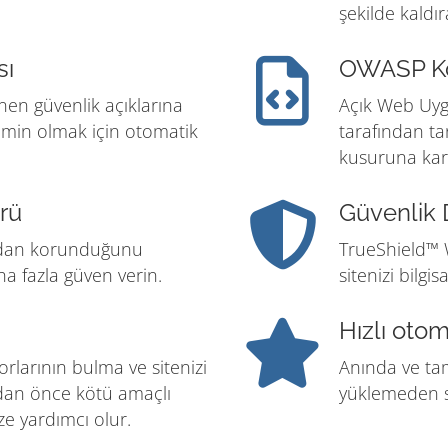
şekilde kaldır
sı
OWASP K
inen güvenlik açıklarına
Açık Web Uyg
emin olmak için otomatik
tarafından ta
kusuruna kar
rü
Güvenlik 
ından korunduğunu
TrueShield™ 
ha fazla güven verin.
sitenizi bilgi
Hızlı oto
larının bulma ve sitenizi
Anında ve ta
adan önce kötü amaçlı
yüklemeden s
ze yardımcı olur.