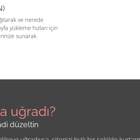
N)
ğıtarak ve nerede
ayfa yükleme hızları için
rinize sunarak
ya uğradı?
di düzeltin
ikeye uğradıysa, sitenizi hızlı bir şekilde kurtarm