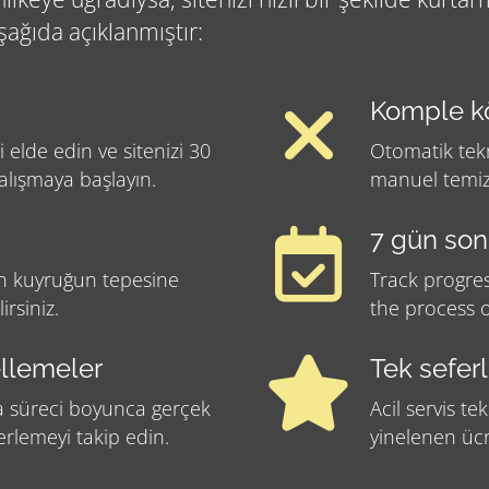
ağıda açıklanmıştır:
Komple kö
i elde edin ve sitenizi 30
Otomatik tekn
alışmaya başlayın.
manuel temizl
7 gün son
an kuyruğun tepesine
Track progre
irsiniz.
the process o
llemeler
Tek sefer
a süreci boyunca gerçek
Acil servis tek
erlemeyi takip edin.
yinelenen ücr