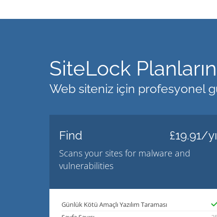
SiteLock Planlarını
Web siteniz için profesyonel gü
Find
£19.91/yı
Scans your sites for malware and
vulnerabilities
Günlük Kötü Amaçlı Yazılım Taraması