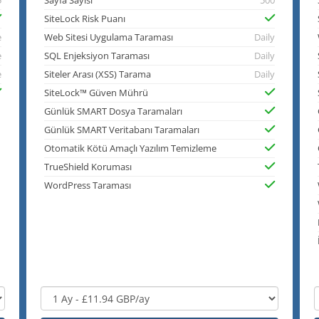
5
Sayfa Sayısı
500
SiteLock Risk Puanı
e
Web Sitesi Uygulama Taraması
Daily
e
SQL Enjeksiyon Taraması
Daily
e
Siteler Arası (XSS) Tarama
Daily
SiteLock™ Güven Mührü
Günlük SMART Dosya Taramaları
Günlük SMART Veritabanı Taramaları
Otomatik Kötü Amaçlı Yazılım Temizleme
TrueShield Koruması
WordPress Taraması