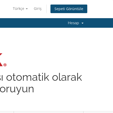
Türkçe
Giriş
Sepeti Görüntüle
Hesap
şı otomatik olarak
 koruyun