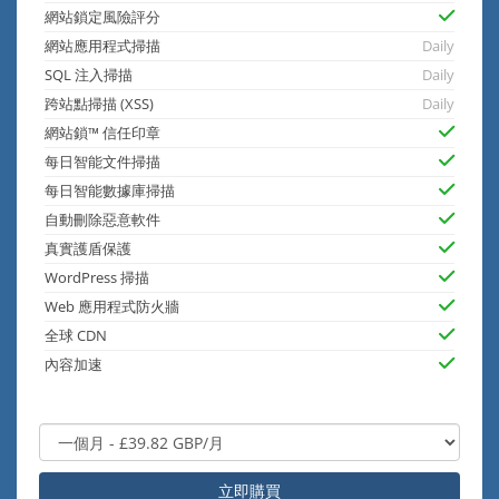
網站鎖定風險評分
網站應用程式掃描
Daily
SQL 注入掃描
Daily
跨站點掃描 (XSS)
Daily
網站鎖™ 信任印章
每日智能文件掃描
每日智能數據庫掃描
自動刪除惡意軟件
真實護盾保護
WordPress 掃描
Web 應用程式防火牆
全球 CDN
內容加速
立即購買