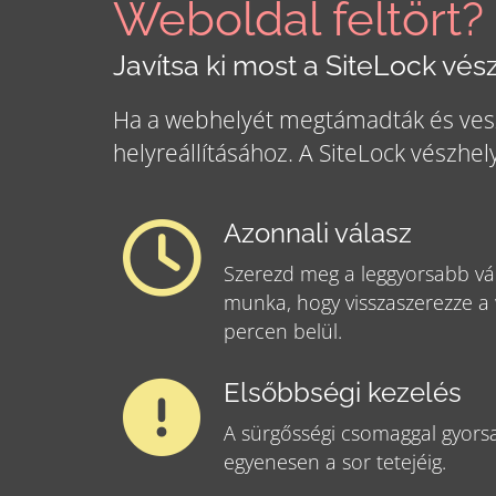
Weboldal feltört?
Javítsa ki most a SiteLock vés
Ha a webhelyét megtámadták és veszé
helyreállításához. A SiteLock vészhelyz
Azonnali válasz
Szerezd meg a leggyorsabb vá
munka, hogy visszaszerezze a
percen belül.
Elsőbbségi kezelés
A sürgősségi csomaggal gyorsa
egyenesen a sor tetejéig.