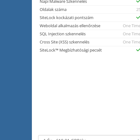
Napi Malware Szkennelés
Oldalak száma
2
SiteLock kockázati pontszám
Weboldal alkalmazás ellenőrzése
One Tim
SQL Injection szkennelés
One Tim
Cross Site (XSS) szkennelés
One Tim
SiteLock™ Megbízhatósági pecsét