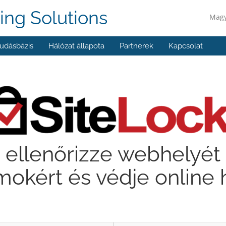
ing Solutions
Mag
udásbázis
Hálózat állapota
Partnerek
Kapcsolat
ellenőrizze webhelyét 
okért és védje online 