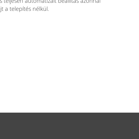
s teljesen automatizált beállítás azonnal
t a telepítés nélkül.