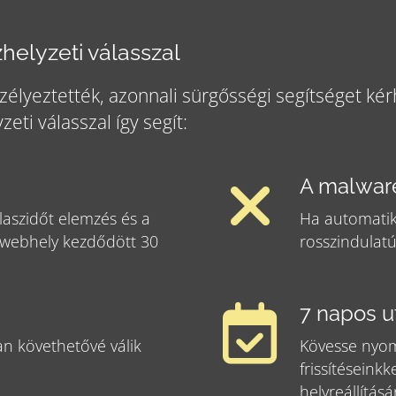
zhelyzeti válasszal
lyeztették, azonnali sürgősségi segítséget kér
eti válasszal így segít:
A malware
laszidőt elemzés és a
Ha automatik
 webhely kezdődött 30
rosszindulatú 
7 napos 
n követhetővé válik
Kövesse nyom
frissítéseinkk
helyreállítás