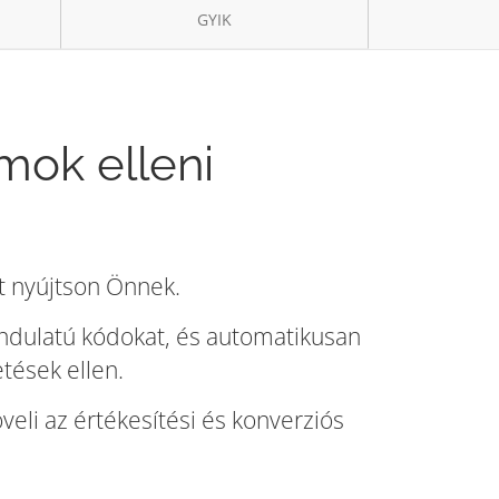
GYIK
mok elleni
t nyújtson Önnek.
zindulatú kódokat, és automatikusan
tések ellen.
veli az értékesítési és konverziós