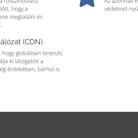
 a rosszindulatú
Az azonnali é
őtt, hogy a
védelmet nyúj
ne megtalálni és
.
hálózat (CDN)
 hogy globálisan terjeszti,
lja ki látogatóit a
ég érdekében, bárhol is