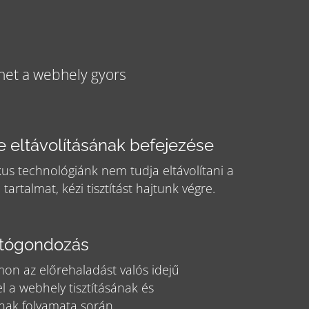
het a webhely gyors
 eltávolításának befejezése
us technológiánk nem tudja eltávolítani a
tartalmat, kézi tisztítást hajtunk végre.
utógondozás
on az előrehaladást valós idejű
el a webhely tisztításának és
ának folyamata során.