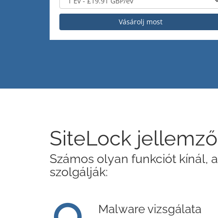
Vásárolj most
SiteLock jellemz
Számos olyan funkciót kínál,
szolgálják:
Malware vizsgálata