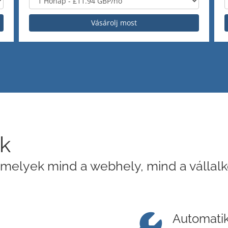
Vásárolj most
ők
 amelyek mind a webhely, mind a vállal
Automatik