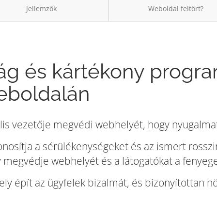
Jellemzők
Weboldal feltört?
ág és kártékony progra
eboldalán
lis vezetője megvédi webhelyét, hogy nyugalma
zonosítja a sérülékenységeket és az ismert ross
gy megvédje webhelyét és a látogatókat a fenyege
ely épít az ügyfelek bizalmát, és bizonyítottan nö