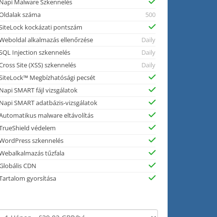
Napi Malware Szkennelés
Oldalak száma
500
SiteLock kockázati pontszám
Weboldal alkalmazás ellenőrzése
Daily
SQL Injection szkennelés
Daily
Cross Site (XSS) szkennelés
Daily
SiteLock™ Megbízhatósági pecsét
Napi SMART fájl vizsgálatok
Napi SMART adatbázis-vizsgálatok
Automatikus malware eltávolítás
TrueShield védelem
WordPress szkennelés
Webalkalmazás tűzfala
Globális CDN
Tartalom gyorsítása