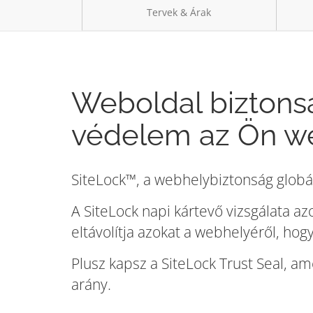
Tervek & Árak
Weboldal biztons
védelem az Ön w
SiteLock™, a webhelybiztonság globá
A SiteLock napi kártevő vizsgálata a
eltávolítja azokat a webhelyéről, ho
Plusz kapsz a SiteLock Trust Seal, am
arány.