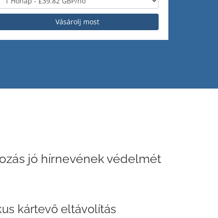
Vásárolj most
kozás jó hírnevének védelmét
us kártevő eltávolítás