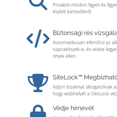
Proaktív módon figyeli és fig
észlelt kártevőkről.
Biztonsági rés vizsgál
Automatikusan ellenőrzi az a
naprakészek-e, és védve legye
rések ellen.
SiteLock™ Megbízható
Adjon bizalmat látogatóinak a
hogy webhelyét a SiteLock véd
Védje hírnevét