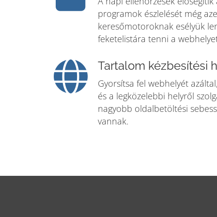
A napi ellenőrzések elősegítik
programok észlelését még azel
keresőmotoroknak esélyük len
feketelistára tenni a webhelyet
Tartalom kézbesítési 
Gyorsítsa fel webhelyét azáltal,
és a legközelebbi helyről szolgá
nagyobb oldalbetöltési sebess
vannak.