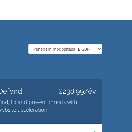
Defend
£238.99/év
Find, fix and prevent threats with
website acceleration