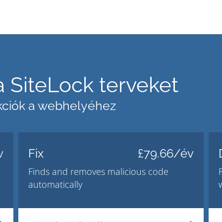
a SiteLock terveket
nkciók a webhelyéhez
v
Fix
£79.66/év
Finds and removes malicious code
automatically