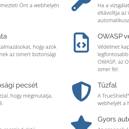
yelmezteti Önt a webhelyén
Ha a vizsgála
eltávolítja a
automatikusa
ata
OWASP v
lkalmazásokat, hogy azok
Védelmet kap
nek az ismert biztonsági
legfontosabb 
OWASP, az Op
ismer fel.
sági pecsét
Tűzfal
zzal, hogy megmutatja,
A TrueShield
i.
webhelyét a 
Gyors aut