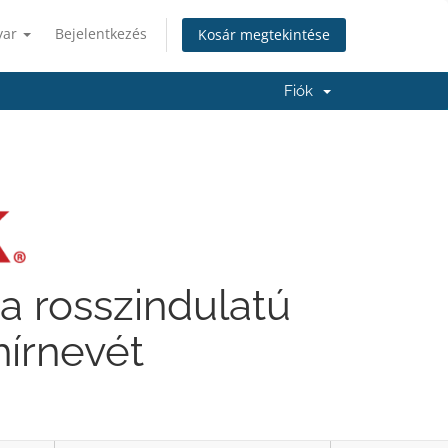
yar
Bejelentkezés
Kosár megtekintése
Fiók
a rosszindulatú
hírnevét