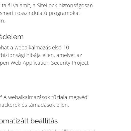
t talál valamit, a SiteLock biztonságosan
z ismert rosszindulatú programokat
n.
édelem
hat a webalkalmazás első 10
biztonsági hibája ellen, amelyet az
en Web Application Security Project
™ A webalkalmazások tűzfala megvédi
hackerek és támadások ellen.
omatizált beállítás