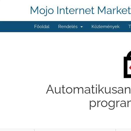
Mojo Internet Market
Főoldal
Rendelés
Közlemények
T
Automatikusan 
program