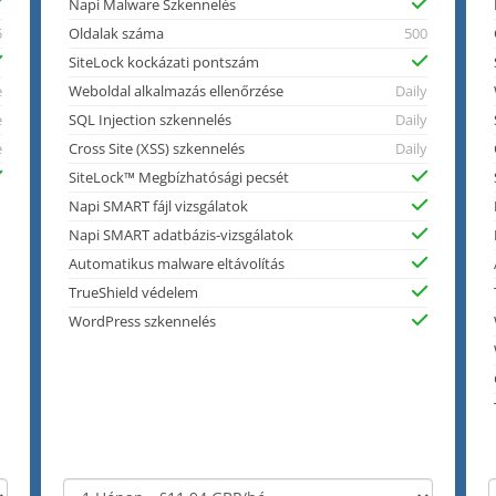
Napi Malware Szkennelés
5
Oldalak száma
500
SiteLock kockázati pontszám
e
Weboldal alkalmazás ellenőrzése
Daily
e
SQL Injection szkennelés
Daily
e
Cross Site (XSS) szkennelés
Daily
SiteLock™ Megbízhatósági pecsét
Napi SMART fájl vizsgálatok
Napi SMART adatbázis-vizsgálatok
Automatikus malware eltávolítás
TrueShield védelem
WordPress szkennelés