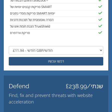
החותם הבטוח של SiteLock™
סריקות קבצים יומיות של SMART
סריקות מסדי נתונים SMART יומיות
הסרה אוטומטית של תוכנות זדוניות
הגנת חומת אש של TrueShield
סריקת וורדפרס
רכשו עכשיו
£238.99/שנתי
Defend
Find, fix and prevent threats with website
acceleration