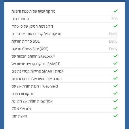
סריקה יומית של תוכנות זדוניות
500
מספר דפים
דירוג רמת הסיכון של סייטלוק
Daily
סריקת אפליקציות באתר אינטרנט
Daily
סריקת הזרקת SQL
Daily
סריקת Cross Site (XSS)
החותם הבטוח של SiteLock™
סריקות קבצים יומיות של SMART
סריקות מסדי נתונים SMART יומיות
הסרה אוטומטית של תוכנות זדוניות
הגנת חומת אש של TrueShield
סריקת וורדפרס
אפליקציית חומת אש מקוונת
CDN גלובאלי
האצת תוכן