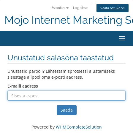
Estonian
Logi sisse
Vaata ostukorvi
Mojo Internet Marketing S
Lülit
Unustatud salasõna taastatud
Unustasid parooli? Lähtestamisprotsessi alustamiseks
sisestage allpool oma e-posti aadress.
E-maili aadress
Saada
Powered by
WHMCompleteSolution